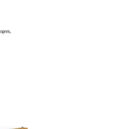
rgern,