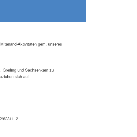
e Mitanand-Aktivitäten gem. unseres
n, Greiling und Sachsenkam zu
beziehen sich auf
72/8231112