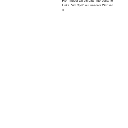
Hier findest Du ein paar interessante
Links! Viel Spaß auf unserer Website
:)