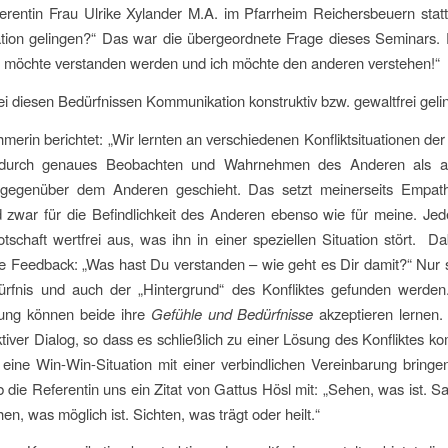
erentin Frau Ulrike Xylander M.A. im Pfarrheim Reichersbeuern stat
ion gelingen?“ Das war die übergeordnete Frage dieses Seminars. 
ch möchte verstanden werden und ich möchte den anderen verstehen!“
i diesen Bedürfnissen Kommunikation konstruktiv bzw. gewaltfrei gel
hmerin berichtet: „Wir lernten an verschiedenen Konfliktsituationen der
 durch genaues Beobachten und Wahrnehmen des Anderen als a
gegenüber dem Anderen geschieht. Das setzt meinerseits Empath
 zwar für die Befindlichkeit des Anderen ebenso wie für meine. Jede
otschaft wertfrei aus, was ihn in einer speziellen Situation stört. Dab
e Feedback: „Was hast Du verstanden – wie geht es Dir damit?“ Nur
rfnis und auch der „Hintergrund“ des Konfliktes gefunden werden.
ung können beide ihre
Gefühle und Bedürfnisse
akzeptieren lernen.
ktiver Dialog, so dass es schließlich zu einer Lösung des Konfliktes 
ch eine Win-Win-Situation mit einer verbindlichen Vereinbarung bring
 die Referentin uns ein Zitat von Gattus Hösl mit: „Sehen, was ist. S
hen, was möglich ist. Sichten, was trägt oder heilt.“