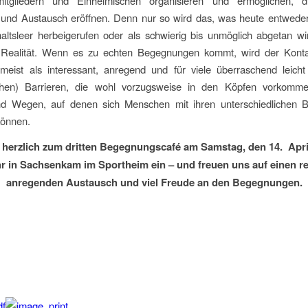
smitgliedern und Einheimischen organisieren und ermöglichen, d
und Austausch eröffnen. Denn nur so wird das, was heute entweder
haltsleer herbeigerufen oder als schwierig bis unmöglich abgetan wi
 Realität. Wenn es zu echten Begegnungen kommt, wird der Kont
 meist als interessant, anregend und für viele überraschend leicht
ichen) Barrieren, die wohl vorzugsweise in den Köpfen vorkomm
d Wegen, auf denen sich Menschen mit ihren unterschiedlichen B
önnen.
 herzlich zum dritten Begegnungscafé am Samstag, den 14. Apr
hr in Sachsenkam im Sportheim ein – und freuen uns auf einen r
anregenden Austausch und viel Freude an den Begegnungen.