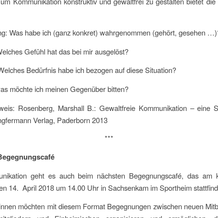
 um Kommunikation konstruktiv und gewaltfrei zu gestalten bietet die 
g: Was habe ich (ganz konkret) wahrgenommen (gehört, gesehen …)
Welches Gefühl hat das bei mir ausgelöst?
 Welches Bedürfnis habe ich bezogen auf diese Situation?
was möchte ich meinen Gegenüber bitten?
inweis: Rosenberg, Marshall B.: Gewaltfreie Kommunikation – eine 
ngfermann Verlag, Paderborn 2013
***
Begegnungscafé
ikation geht es auch beim nächsten Begegnungscafé, das am
n 14. April 2018 um 14.00 Uhr in Sachsenkam im Sportheim stattfind
torinnen möchten mit diesem Format Begegnungen zwischen neuen Mitb