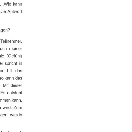
t. „Wie kann
Die Antwort
ingen?
 Teilnehmer,
uch meiner
ie (Gefühl)
r spricht in
ei hilft das
 so kann das
 Mit dieser
 Es entsteht
kommen kann,
en wird. Zum
agen, was in