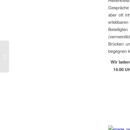
Helferkrei
Gespräche 
aber oft in
erlebbaren
Beteiligten
(vermeintl
Brücken un
Arbeit für neue
begegnen k
Mitbürger: Das
Wir laden
ReiSaGrei-Modell
14.00 U