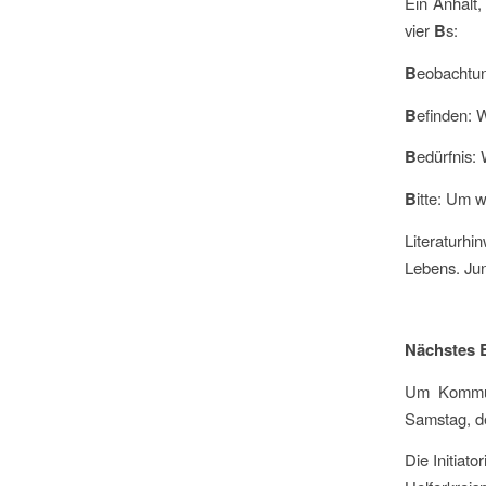
Ein Anhalt,
vier
B
s:
B
eobachtun
B
efinden: 
B
edürfnis:
B
itte: Um 
Literaturh
Lebens. Ju
Nächstes 
Um Kommun
Samstag, de
Die Initia