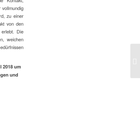
ie Kontakt,
 vollmundig
rd, zu einer
akt von den
 erlebt. Die
en, weichen
edürfnissen
il 2018 um
egen und