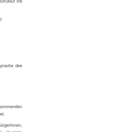
Struktur mit
?
Sprache des
 kommenden
et.
ürgerInnen,