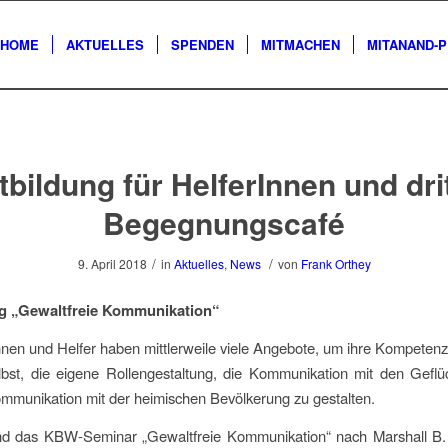
HOME
AKTUELLES
SPENDEN
MITMACHEN
MITANAND-
tbildung für HelferInnen und dri
Begegnungscafé
/
/
9. April 2018
in
Aktuelles
,
News
von
Frank Orthey
ng „Gewaltfreie Kommunikation“
nnen und Helfer haben mittlerweile viele Angebote, um ihre Kompete
lbst, die eigene Rollengestaltung, die Kommunikation mit den Gefl
mmunikation mit der heimischen Bevölkerung zu gestalten.
and das KBW-Seminar „Gewaltfreie Kommunikation“ nach Marshall B