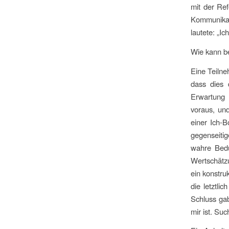
mit der Ref
Kommunikat
lautete: „I
Wie kann be
Eine Teilne
dass dies
Erwartung 
voraus, und
einer Ich-B
gegenseitig
wahre Bedü
Wertschätz
ein konstru
die letztli
Schluss gab
mir ist. Suc